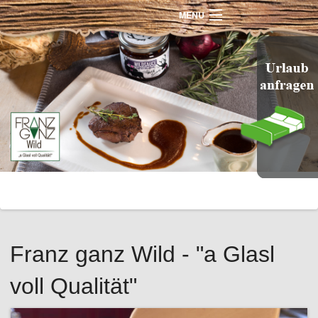
MENU
Home
Familienhotel
Almhütten
Ausflugsziel
Bergsommer
Franz ganz Wild - "a Glasl
Schiwinter
voll Qualität"
Preise